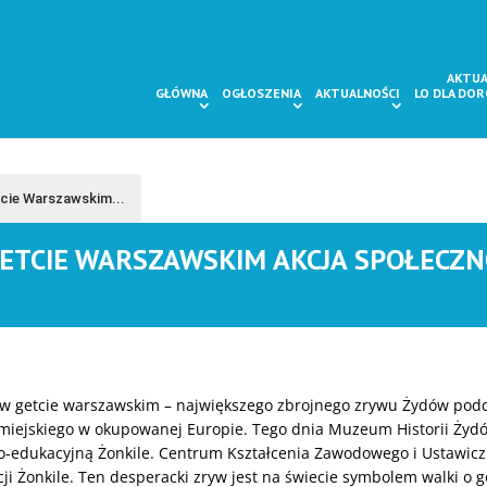
AKTUA
GŁÓWNA
OGŁOSZENIA
AKTUALNOŚCI
LO DLA DO
cie Warszawskim...
GETCIE WARSZAWSKIM AKCJA SPOŁECZN
w getcie warszawskim – największego zbrojnego zrywu Żydów podc
miejskiego w okupowanej Europie. Tego dnia Muzeum Historii Żyd
no-edukacyjną Żonkile. Centrum Kształcenia Zawodowego i Ustawic
cji Żonkile. Ten desperacki zryw jest na świecie symbolem walki o 