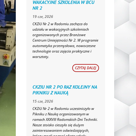
WAKACYJNE SZKOLENIA W BCU
NR 2
19 cze, 2026
CKZiU Nr 2 w Radomiu zachęca do
udziału w wakacyjnych szkoleniach
organizowanych przez Branżowe
Centrum Umiejętności Nr 2. W programie
automatyka przemysłowa, nowoczesne
technologie oraz zajęcia praktyczne i
warsztaty.
CZYTAJ DALEJ
CKZIU NR 2 PO RAZ KOLEJNY NA
PIKNIKU Z NAUKĄ
15 cze, 2026
CKZiU Nr 2 w Radomiu uczestniczyło w
Pikniku z Nauką organizowanym w
ramach XXXVIII Radomskich Dni Techniki.
Nasze stoisko cieszyło się dużym
zainteresowaniem odwiedzających,
którzy mogli poznać ofertę szkoły,