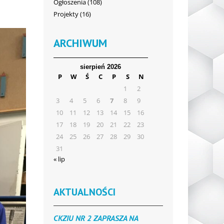
Ogłoszenia
(108)
Projekty
(16)
ARCHIWUM
sierpień 2026
P
W
Ś
C
P
S
N
1
2
3
4
5
6
7
8
9
10
11
12
13
14
15
16
17
18
19
20
21
22
23
24
25
26
27
28
29
30
31
« lip
AKTUALNOŚCI
CKZIU NR 2 ZAPRASZA NA