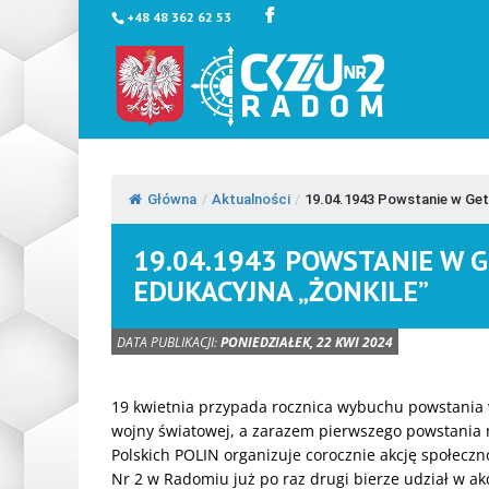
+48 48 362 62 53
Główna
/
Aktualności
/
19.04.1943 Powstanie w Get
19.04.1943 POWSTANIE W 
EDUKACYJNA „ŻONKILE”
DATA PUBLIKACJI:
PONIEDZIAŁEK, 22 KWI 2024
19 kwietnia przypada rocznica wybuchu powstania 
wojny światowej, a zarazem pierwszego powstania 
Polskich POLIN organizuje corocznie akcję społecz
Nr 2 w Radomiu już po raz drugi bierze udział w ak