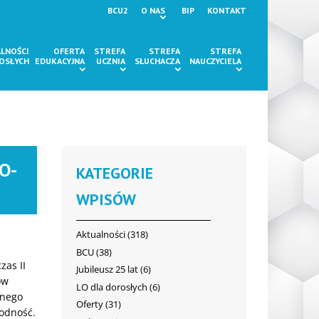
BCU2
O NAS
BIP
KONTAKT
LNOŚCI
OFERTA
STREFA
STREFA
STREFA
ROSŁYCH
EDUKACYJNA
UCZNIA
SŁUCHACZA
NAUCZYCIELA
O-
KATEGORIE
WPISÓW
Aktualności
(318)
BCU
(38)
zas II
Jubileusz 25 lat
(6)
ów
LO dla dorosłych
(6)
znego
Oferty
(31)
godność.