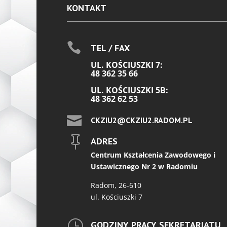
KONTAKT

TEL / FAX
UL. KOŚCIUSZKI 7:
48 362 35 66
UL. KOŚCIUSZKI 5B:
48 362 62 53

CKZIU2@CKZIU2.RADOM.PL

ADRES
Centrum Kształcenia Zawodowego i
Ustawicznego Nr 2 w Radomiu
Radom, 26-610
ul. Kościuszki 7
}
GODZINY PRACY SEKRETARIATU