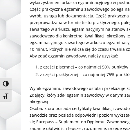
wykorzystaniem arkusza egzaminacyjnego w postac
Część praktyczna egzaminu zawodowego polega na 
wyrób, usługa lub dokumentacja. Część praktyczna tr
‎‎przeprowadzana w formie testu praktycznego, pol
zawartego w arkuszu egzaminacyjnym na stanowisku
zawodowego dla konkretnej ‎kwalifikacji określony ‎j
egzaminacyjnego zawartego w arkuszu ‎egzaminacy
10 minut, ‎których nie wlicza ‎się do czasu trwania
Aby zdać egzamin zawodowy, należy uzyskać:‎
‎z części pisemnej – co najmniej 50% punktów m
z części praktycznej – co najmniej 75% punktó
Toggle High Contrast
Wynik egzaminu zawodowego ustala i przekazuje k
Zdający, który zdał egzamin zawodowy w danym zawod
Toggle Font size
okręgową.
Osoba, która posiada ‎‎certyfikaty kwalifikacji zaw
zawodzie oraz posiada ‎odpowiedni poziom wykszta
się ‎Europass – Suplement do Dyplomu ‎ Zawodowego
zadanie ułatwić ich lepsze zrozumienie, przede wsz