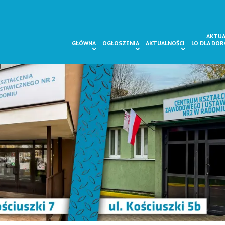
AKTUA
GŁÓWNA
OGŁOSZENIA
AKTUALNOŚCI
LO DLA DO