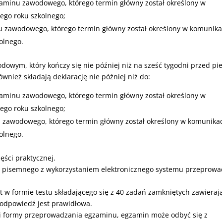
gzaminu zawodowego, którego termin główny został określony w
nego roku szkolnego;
u zawodowego, którego termin główny został określony w komunika
olnego.
dowym, który kończy się nie później niż na sześć tygodni przed p
ież składają deklarację nie później niż do:
gzaminu zawodowego, którego termin główny został określony w
nego roku szkolnego;
u zawodowego, którego termin główny został określony w komunikac
olnego.
ęści praktycznej.
u pisemnego z wykorzystaniem elektronicznego systemu przeprowa
 w formie testu składającego się z 40 zadań zamkniętych zawieraj
 odpowiedź jest prawidłowa.
i formy przeprowadzania egzaminu, egzamin może odbyć się z