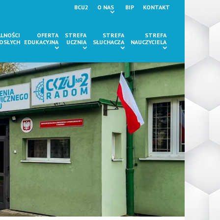
BCU2
O NAS
BIP
KONTAKT
LNOŚCI
OFERTA
STREFA
STREFA
STREFA
ROSŁYCH
EDUKACYJNA
UCZNIA
SŁUCHACZA
NAUCZYCIELA