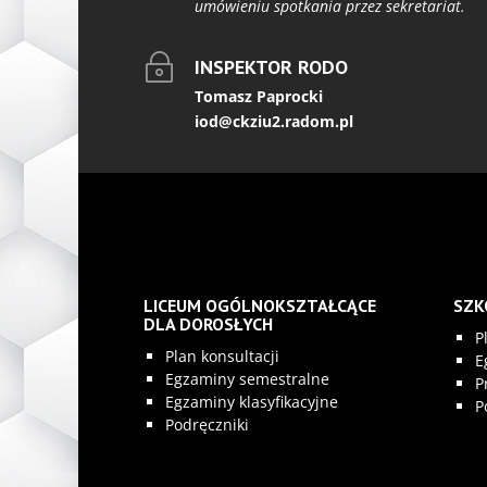
umówieniu spotkania przez sekretariat.
~
INSPEKTOR RODO
Tomasz Paprocki
iod@ckziu2.radom.pl
LICEUM OGÓLNOKSZTAŁCĄCE
SZK
DLA DOROSŁYCH
P
Plan konsultacji
E
Egzaminy semestralne
P
Egzaminy klasyfikacyjne
P
Podręczniki