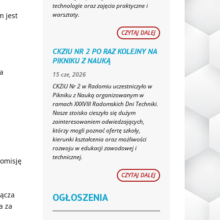
technologie oraz zajęcia praktyczne i
warsztaty.
 jest
CZYTAJ DALEJ
CKZIU NR 2 PO RAZ KOLEJNY NA
PIKNIKU Z NAUKĄ
a
15 cze, 2026
CKZiU Nr 2 w Radomiu uczestniczyło w
Pikniku z Nauką organizowanym w
ramach XXXVIII Radomskich Dni Techniki.
Nasze stoisko cieszyło się dużym
zainteresowaniem odwiedzających,
którzy mogli poznać ofertę szkoły,
kierunki kształcenia oraz możliwości
rozwoju w edukacji zawodowej i
technicznej.
komisję
CZYTAJ DALEJ
łącza
OGŁOSZENIA
a za