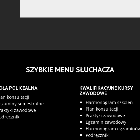
SZYBKIE MENU SŁUCHACZA
OŁA POLICEALNA
KWALIFIKACYJNE KURSY
ZAWODOWE
lan konsultacji
Harmonogram szkoleń
gzaminy semestralne
Plan konsultacji
raktyki zawodowe
Praktyki zawodowe
odręczniki
Egzamin zawodowy
Harmonogram egzaminó
Podręczniki