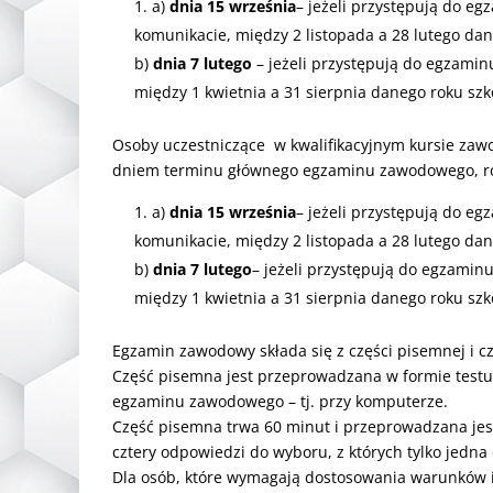
a)
dnia 15 września
– jeżeli przystępują do e
komunikacie, między 2 listopada a 28 lutego da
b)
dnia 7 lutego
– jeżeli przystępują do egzamin
między 1 kwietnia a 31 sierpnia danego roku szk
Osoby uczestniczące w kwalifikacyjnym kursie zawo
dniem terminu głównego egzaminu zawodowego, równ
a)
dnia 15 września
– jeżeli przystępują do e
komunikacie, między 2 listopada a 28 lutego da
b)
dnia 7 lutego
– jeżeli przystępują do egzamin
między 1 kwietnia a 31 sierpnia danego roku szk
Egzamin zawodowy składa się z części pisemnej i cz
Część pisemna jest przeprowadzana w formie test
egzaminu zawodowego – tj. przy komputerze.
Część pisemna trwa 60 minut i przeprowadzana jest
cztery odpowiedzi do wyboru, z których tylko jedna
Dla osób, które wymagają dostosowania warunków 