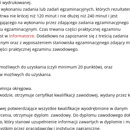
i wydrukowanej.
wykonaniu zadania lub zadań egzaminacyjnych, których rezultatem
wa nie krócej niż 120 minut i nie dłużej niż 240 minut i jest
egającego na wykonaniu przez zdającego ‎‎zadania egzaminacyjnego
 ‎‎egzaminacyjnym. Czas trwania części praktycznej egzaminu
est w
informatorze
.‎ Dodatkowo na zapoznanie się z treścią zadania
jnym ‎oraz z wyposażeniem stanowiska egzaminacyjnego zdający m
 części praktycznej egzaminu zawodowego.
ożliwych do uzyskania (czyli minimum ‎‎20 punktów), oraz‎ ‎
w możliwych do uzyskania. ‎
omisja okręgowa.
zie, otrzymuje ‎‎certyfikat kwalifikacji zawodowej, wydany przez 
odowej ‎potwierdzające wszystkie kwalifikacje wyodrębnione w ‎danym
łcenia, otrzymuje dyplom ‎ zawodowy. Do dyplomu ‎zawodowego do
, który stanowi uzupełnienie informacji zawartych ‎w dyplomie i m
ystkim przez ‎pracodawców i instytucje zagraniczne.