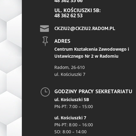
48 362 35 66
UL. KOŚCIUSZKI 5B:
48 362 62 53

CKZIU2@CKZIU2.RADOM.PL

ADRES
Centrum Kształcenia Zawodowego i
Ustawicznego Nr 2 w Radomiu
Radom, 26-610
ul. Kościuszki 7
}
GODZINY PRACY SEKRETARIATU
ul. Kościuszki 5B
PN-PT: 7:00 – 15:00
ul. Kościuszki 7
PN-PT: 8:00 – 16:00
SO: 8:00 – 14:00