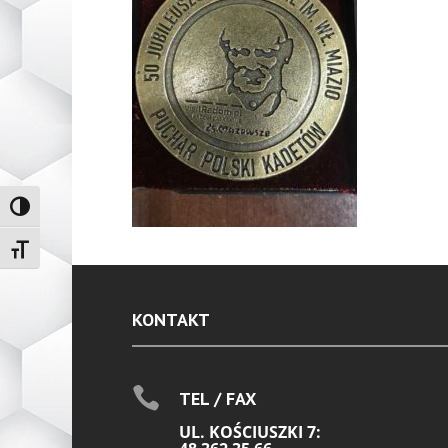
Toggle High Contrast
Toggle Font size
KONTAKT

TEL / FAX
UL. KOŚCIUSZKI 7: