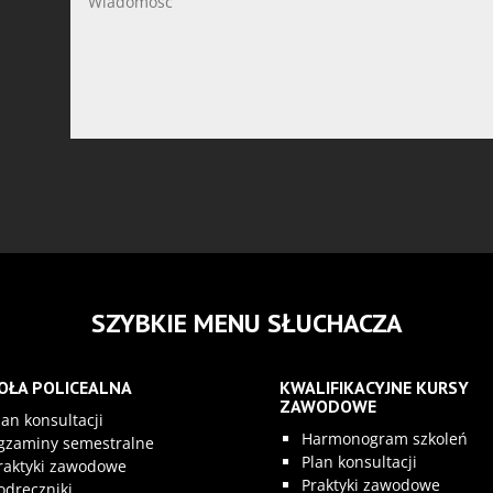
SZYBKIE MENU SŁUCHACZA
OŁA POLICEALNA
KWALIFIKACYJNE KURSY
ZAWODOWE
lan konsultacji
Harmonogram szkoleń
gzaminy semestralne
Plan konsultacji
raktyki zawodowe
Praktyki zawodowe
odręczniki