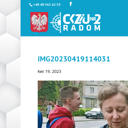
+48 48 362 62 53
IMG20230419114031
kwi 19, 2023