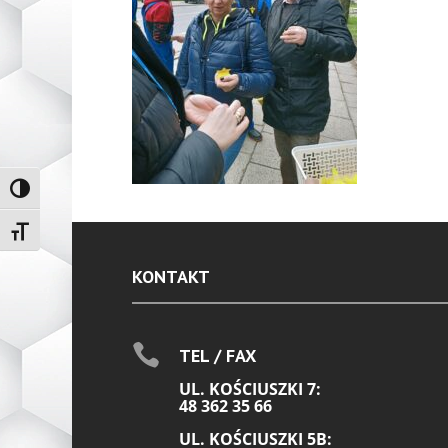
Toggle High Contrast
Toggle Font size
KONTAKT

TEL / FAX
UL. KOŚCIUSZKI 7:
48 362 35 66
UL. KOŚCIUSZKI 5B: