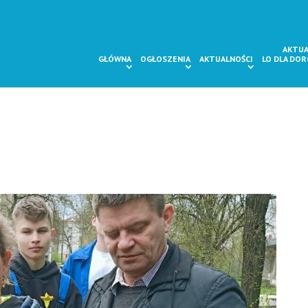
AKTUA
GŁÓWNA
OGŁOSZENIA
AKTUALNOŚCI
LO DLA DO