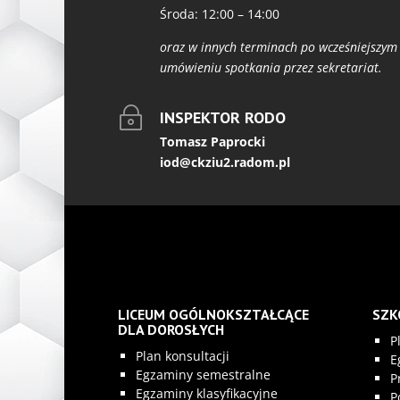
Środa: 12:00 – 14:00
oraz w innych terminach po wcześniejszym
umówieniu spotkania przez sekretariat.
~
INSPEKTOR RODO
Tomasz Paprocki
iod@ckziu2.radom.pl
LICEUM OGÓLNOKSZTAŁCĄCE
SZK
DLA DOROSŁYCH
P
Plan konsultacji
E
Egzaminy semestralne
P
Egzaminy klasyfikacyjne
P