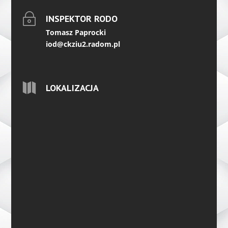
~
INSPEKTOR RODO
Tomasz Paprocki
iod@ckziu2.radom.pl

LOKALIZACJA