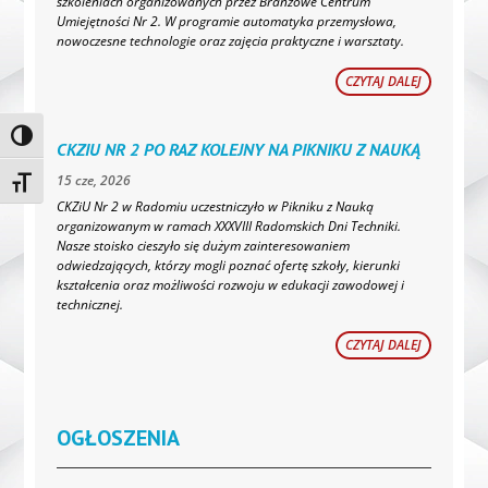
szkoleniach organizowanych przez Branżowe Centrum
Umiejętności Nr 2. W programie automatyka przemysłowa,
nowoczesne technologie oraz zajęcia praktyczne i warsztaty.
CZYTAJ DALEJ
Toggle High Contrast
CKZIU NR 2 PO RAZ KOLEJNY NA PIKNIKU Z NAUKĄ
15 cze, 2026
Toggle Font size
CKZiU Nr 2 w Radomiu uczestniczyło w Pikniku z Nauką
organizowanym w ramach XXXVIII Radomskich Dni Techniki.
Nasze stoisko cieszyło się dużym zainteresowaniem
odwiedzających, którzy mogli poznać ofertę szkoły, kierunki
kształcenia oraz możliwości rozwoju w edukacji zawodowej i
technicznej.
CZYTAJ DALEJ
OGŁOSZENIA