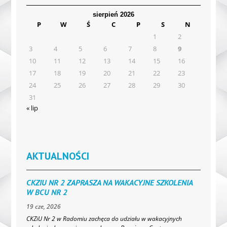
sierpień 2026
P
W
Ś
C
P
S
N
1
2
3
4
5
6
7
8
9
10
11
12
13
14
15
16
17
18
19
20
21
22
23
24
25
26
27
28
29
30
31
« lip
AKTUALNOŚCI
CKZIU NR 2 ZAPRASZA NA WAKACYJNE SZKOLENIA
W BCU NR 2
19 cze, 2026
CKZiU Nr 2 w Radomiu zachęca do udziału w wakacyjnych