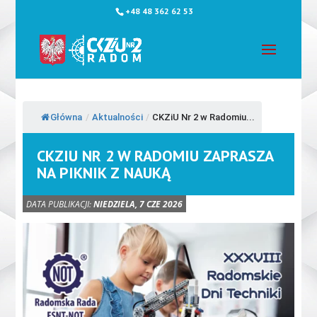
+48 48 362 62 53
Główna
/
Aktualności
/
CKZiU Nr 2 w Radomiu...
CKZIU NR 2 W RADOMIU ZAPRASZA
NA PIKNIK Z NAUKĄ
DATA PUBLIKACJI:
NIEDZIELA, 7 CZE 2026