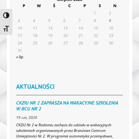
P
W
Ś
C
P
S
N
1
2
Toggle High Contrast
3
4
5
6
7
8
9
10
11
12
13
14
15
16
Toggle Font size
17
18
19
20
21
22
23
24
25
26
27
28
29
30
31
« lip
AKTUALNOŚCI
CKZIU NR 2 ZAPRASZA NA WAKACYJNE SZKOLENIA
W BCU NR 2
19 cze, 2026
CKZiU Nr 2 w Radomiu zachęca do udziału w wakacyjnych
szkoleniach organizowanych przez Branżowe Centrum
Umiejętności Nr 2. W programie automatyka przemysłowa,