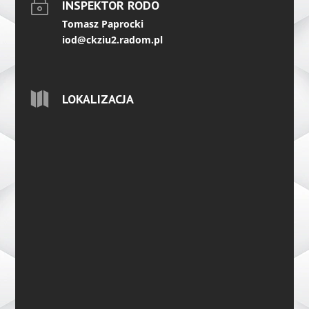
~
INSPEKTOR RODO
Tomasz Paprocki
iod@ckziu2.radom.pl

LOKALIZACJA