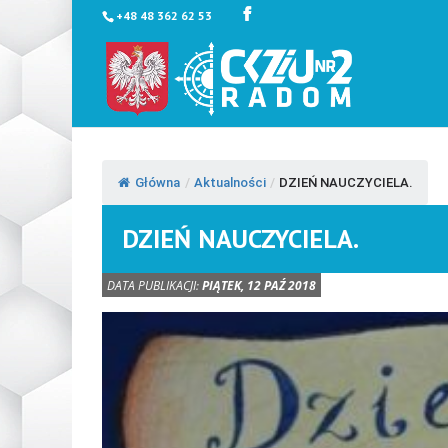
+48 48 362 62 53
Główna
/
Aktualności
/
DZIEŃ NAUCZYCIELA.
DZIEŃ NAUCZYCIELA.
DATA PUBLIKACJI:
PIĄTEK, 12 PAŹ 2018