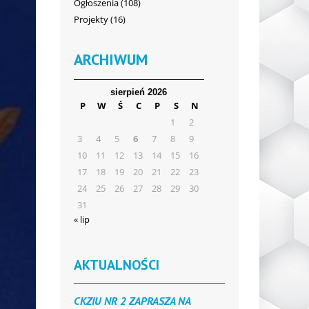
Ogłoszenia
(108)
Projekty
(16)
ARCHIWUM
sierpień 2026
P
W
Ś
C
P
S
N
1
2
3
4
5
6
7
8
9
10
11
12
13
14
15
16
17
18
19
20
21
22
23
24
25
26
27
28
29
30
31
« lip
AKTUALNOŚCI
CKZIU NR 2 ZAPRASZA NA