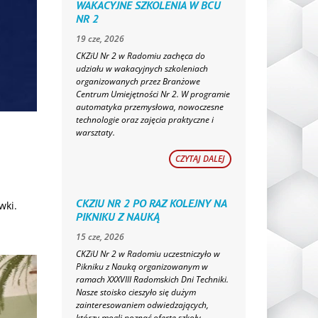
WAKACYJNE SZKOLENIA W BCU
NR 2
19 cze, 2026
CKZiU Nr 2 w Radomiu zachęca do
udziału w wakacyjnych szkoleniach
organizowanych przez Branżowe
Centrum Umiejętności Nr 2. W programie
automatyka przemysłowa, nowoczesne
technologie oraz zajęcia praktyczne i
warsztaty.
CZYTAJ DALEJ
CKZIU NR 2 PO RAZ KOLEJNY NA
wki.
PIKNIKU Z NAUKĄ
15 cze, 2026
CKZiU Nr 2 w Radomiu uczestniczyło w
Pikniku z Nauką organizowanym w
ramach XXXVIII Radomskich Dni Techniki.
Nasze stoisko cieszyło się dużym
zainteresowaniem odwiedzających,
którzy mogli poznać ofertę szkoły,