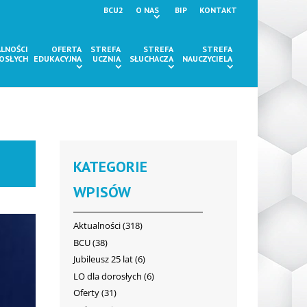
BCU2
O NAS
BIP
KONTAKT
LNOŚCI
OFERTA
STREFA
STREFA
STREFA
ROSŁYCH
EDUKACYJNA
UCZNIA
SŁUCHACZA
NAUCZYCIELA
KATEGORIE
WPISÓW
Aktualności
(318)
BCU
(38)
Jubileusz 25 lat
(6)
LO dla dorosłych
(6)
Oferty
(31)