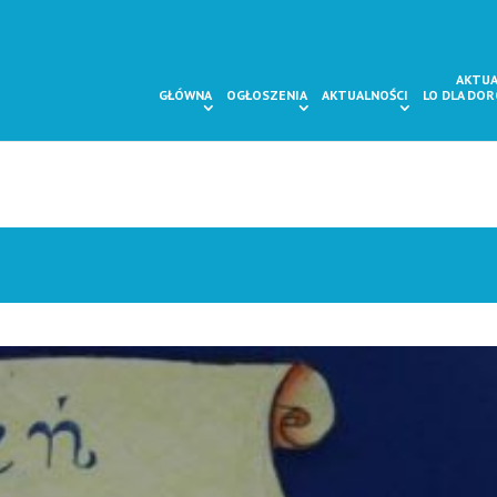
AKTUA
GŁÓWNA
OGŁOSZENIA
AKTUALNOŚCI
LO DLA DO