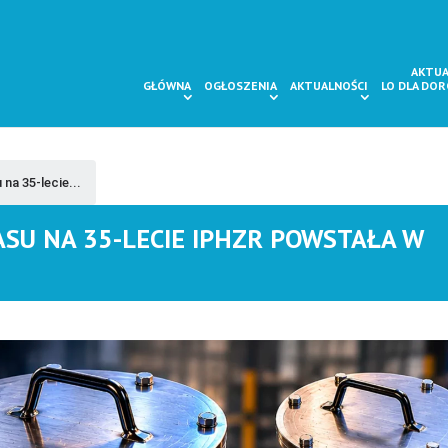
AKTUA
GŁÓWNA
OGŁOSZENIA
AKTUALNOŚCI
LO DLA DO
na 35-lecie...
ASU NA 35-LECIE IPHZR POWSTAŁA W