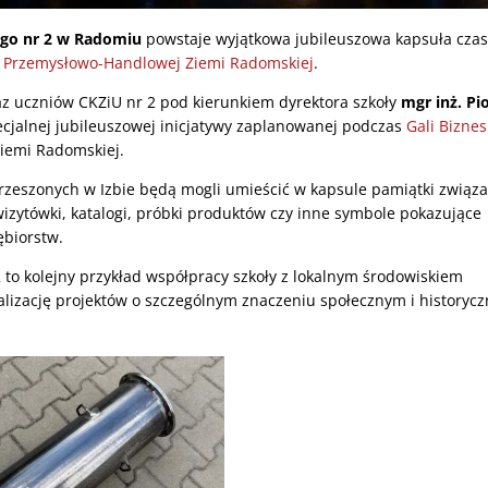
go nr 2 w Radomiu
powstaje wyjątkowa jubileuszowa kapsuła czas
y Przemysłowo-Handlowej Ziemi Radomskiej
.
az uczniów CKZiU nr 2 pod kierunkiem dyrektora szkoły
mgr inż. Pi
cjalnej jubileuszowej inicjatywy zaplanowanej podczas
Gali Bizne
iemi Radomskiej.
 zrzeszonych w Izbie będą mogli umieścić w kapsule pamiątki związ
, wizytówki, katalogi, próbki produktów czy inne symbole pokazujące
ębiorstw.
to kolejny przykład współpracy szkoły z lokalnym środowiskiem
lizację projektów o szczególnym znaczeniu społecznym i historyc