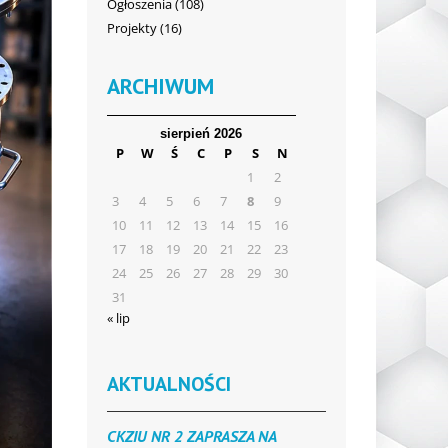
Ogłoszenia
(108)
Projekty
(16)
ARCHIWUM
sierpień 2026
P
W
Ś
C
P
S
N
1
2
3
4
5
6
7
8
9
10
11
12
13
14
15
16
17
18
19
20
21
22
23
24
25
26
27
28
29
30
31
« lip
AKTUALNOŚCI
CKZIU NR 2 ZAPRASZA NA