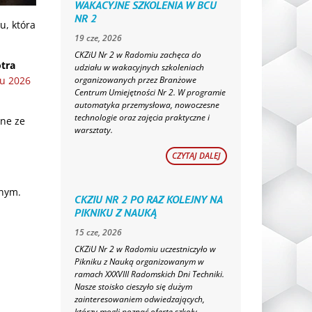
WAKACYJNE SZKOLENIA W BCU
NR 2
u, która
19 cze, 2026
CKZiU Nr 2 w Radomiu zachęca do
otra
udziału w wakacyjnych szkoleniach
organizowanych przez Branżowe
su 2026
Centrum Umiejętności Nr 2. W programie
automatyka przemysłowa, nowoczesne
technologie oraz zajęcia praktyczne i
ane ze
warsztaty.
CZYTAJ DALEJ
znym.
CKZIU NR 2 PO RAZ KOLEJNY NA
PIKNIKU Z NAUKĄ
15 cze, 2026
CKZiU Nr 2 w Radomiu uczestniczyło w
Pikniku z Nauką organizowanym w
ramach XXXVIII Radomskich Dni Techniki.
Nasze stoisko cieszyło się dużym
zainteresowaniem odwiedzających,
którzy mogli poznać ofertę szkoły,