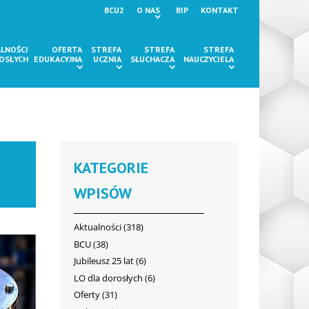
BCU2
O NAS
BIP
KONTAKT
LNOŚCI
OFERTA
STREFA
STREFA
STREFA
ROSŁYCH
EDUKACYJNA
UCZNIA
SŁUCHACZA
NAUCZYCIELA
KATEGORIE
WPISÓW
Aktualności
(318)
BCU
(38)
Jubileusz 25 lat
(6)
LO dla dorosłych
(6)
Oferty
(31)