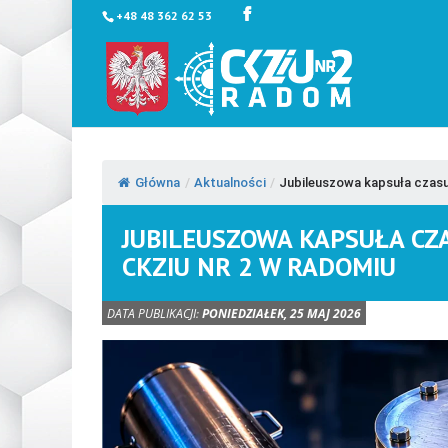
+48 48 362 62 53
Główna
/
Aktualności
/
Jubileuszowa kapsuła czasu 
JUBILEUSZOWA KAPSUŁA CZ
CKZIU NR 2 W RADOMIU
DATA PUBLIKACJI:
PONIEDZIAŁEK, 25 MAJ 2026