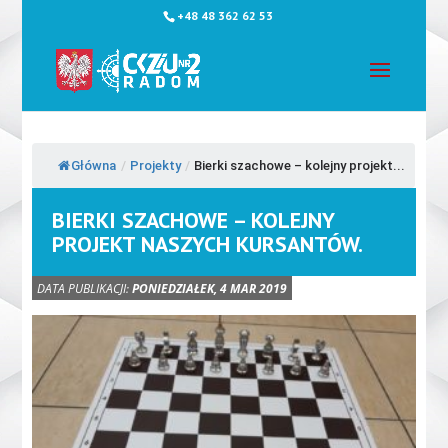
+48 48 362 62 53
Główna
/
Projekty
/
Bierki szachowe – kolejny projekt...
BIERKI SZACHOWE – KOLEJNY
PROJEKT NASZYCH KURSANTÓW.
DATA PUBLIKACJI:
PONIEDZIAŁEK, 4 MAR 2019