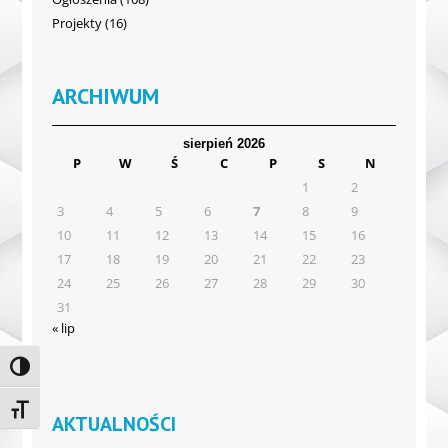
Projekty
(16)
ARCHIWUM
sierpień 2026
P
W
Ś
C
P
S
N
1
2
3
4
5
6
7
8
9
10
11
12
13
14
15
16
17
18
19
20
21
22
23
24
25
26
27
28
29
30
31
« lip
Toggle High Contrast
Toggle Font size
AKTUALNOŚCI