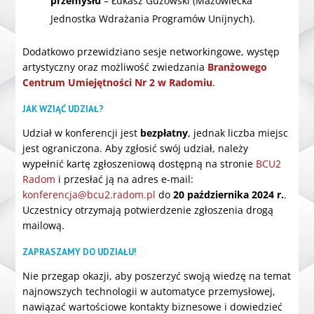
przemysłu
– Łukasz Guzowski (Mazowiecka
Jednostka Wdrażania Programów Unijnych).
Dodatkowo przewidziano sesje networkingowe, występ
artystyczny oraz możliwość zwiedzania
Branżowego
Centrum Umiejętności Nr 2 w Radomiu
.
JAK WZIĄĆ UDZIAŁ?
Udział w konferencji jest
bezpłatny
, jednak liczba miejsc
jest ograniczona. Aby zgłosić swój udział, należy
wypełnić kartę zgłoszeniową dostępną na stronie
BCU2
Radom
i przesłać ją na adres e-mail:
konferencja@bcu2.radom.pl
do
20 października 2024 r.
.
Uczestnicy otrzymają potwierdzenie zgłoszenia drogą
mailową.
ZAPRASZAMY DO UDZIAŁU!
Nie przegap okazji, aby poszerzyć swoją wiedzę na temat
najnowszych technologii w automatyce przemysłowej,
nawiązać wartościowe kontakty biznesowe i dowiedzieć