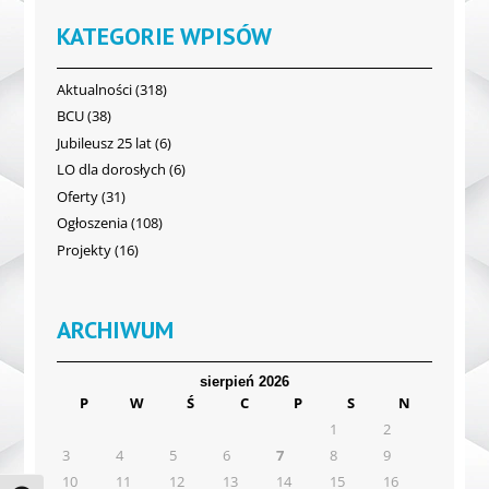
KATEGORIE WPISÓW
Aktualności
(318)
BCU
(38)
Jubileusz 25 lat
(6)
LO dla dorosłych
(6)
Oferty
(31)
Ogłoszenia
(108)
Projekty
(16)
ARCHIWUM
sierpień 2026
P
W
Ś
C
P
S
N
1
2
3
4
5
6
7
8
9
10
11
12
13
14
15
16