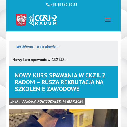
+48 48 362 62 53
Główna
/
Aktualności
/
Nowy kurs spawania w CKZiU2...
NOWY KURS SPAWANIA W CKZIU2
RADOM – RUSZA REKRUTACJA NA
SZKOLENIE ZAWODOWE
DATA PUBLIKACJI:
PONIEDZIAŁEK, 16 MAR 2026