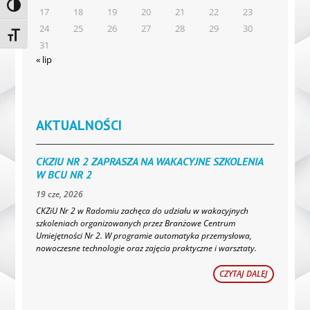
Toggle High Contrast
17
18
19
20
21
22
23
24
25
26
27
28
29
30
Toggle Font size
31
« lip
AKTUALNOŚCI
CKZIU NR 2 ZAPRASZA NA WAKACYJNE SZKOLENIA
W BCU NR 2
19 cze, 2026
CKZiU Nr 2 w Radomiu zachęca do udziału w wakacyjnych
szkoleniach organizowanych przez Branżowe Centrum
Umiejętności Nr 2. W programie automatyka przemysłowa,
nowoczesne technologie oraz zajęcia praktyczne i warsztaty.
CZYTAJ DALEJ