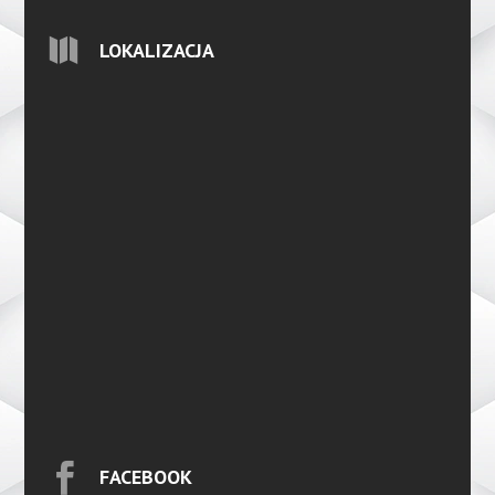

LOKALIZACJA

FACEBOOK