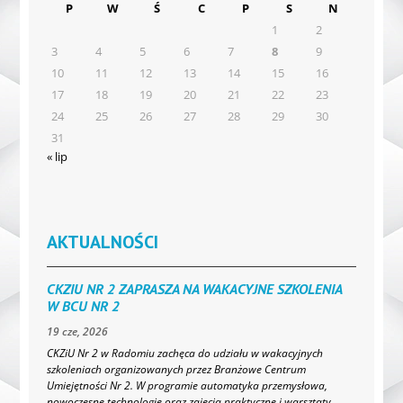
P
W
Ś
C
P
S
N
1
2
3
4
5
6
7
8
9
10
11
12
13
14
15
16
17
18
19
20
21
22
23
24
25
26
27
28
29
30
31
« lip
AKTUALNOŚCI
CKZIU NR 2 ZAPRASZA NA WAKACYJNE SZKOLENIA
W BCU NR 2
19 cze, 2026
CKZiU Nr 2 w Radomiu zachęca do udziału w wakacyjnych
szkoleniach organizowanych przez Branżowe Centrum
Umiejętności Nr 2. W programie automatyka przemysłowa,
nowoczesne technologie oraz zajęcia praktyczne i warsztaty.