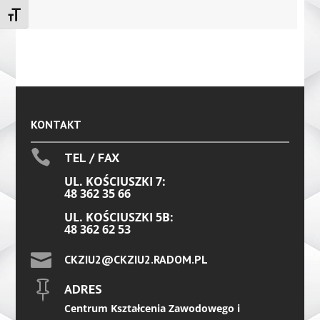
Toggle Font size
KONTAKT

TEL / FAX
UL. KOŚCIUSZKI 7:
48 362 35 66
UL. KOŚCIUSZKI 5B:
48 362 62 53

CKZIU2@CKZIU2.RADOM.PL

ADRES
Centrum Kształcenia Zawodowego i