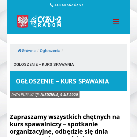
+48 48 362 62 53
Główna
/
Ogłoszenia
/
OGŁOSZENIE – KURS SPAWANIA
OGŁOSZENIE – KURS SPAWANIA
DATA PUBLIKACJI:
NIEDZIELA, 9 SIE 2020
Zapraszamy wszystkich chętnych na
kurs spawalniczy – spotkanie
organizacyjne, odbędzie się dnia