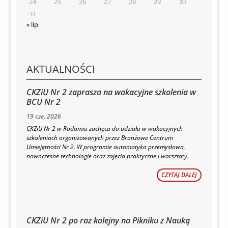
24
25
26
27
28
29
30
31
« lip
AKTUALNOŚCI
CKZiU Nr 2 zaprasza na wakacyjne szkolenia w
BCU Nr 2
19 cze, 2026
CKZiU Nr 2 w Radomiu zachęca do udziału w wakacyjnych
szkoleniach organizowanych przez Branżowe Centrum
Umiejętności Nr 2. W programie automatyka przemysłowa,
nowoczesne technologie oraz zajęcia praktyczne i warsztaty.
CZYTAJ DALEJ
CKZiU Nr 2 po raz kolejny na Pikniku z Nauką