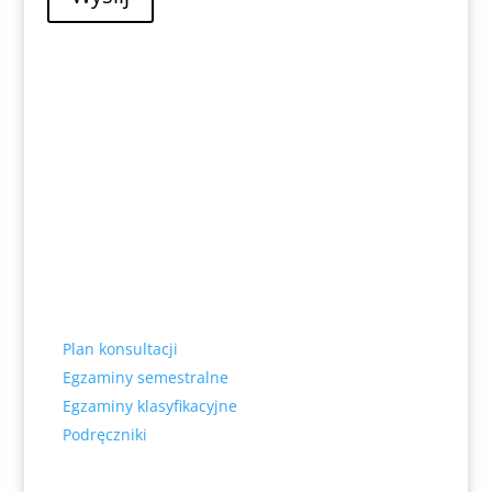
Szybkie menu słuchacza
Liceum Ogólnokształcące dla Dorosłych
Plan konsultacji
Egzaminy semestralne
Egzaminy klasyfikacyjne
Podręczniki