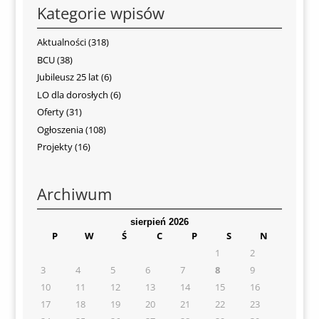
Kategorie wpisów
Aktualności
(318)
BCU
(38)
Jubileusz 25 lat
(6)
LO dla dorosłych
(6)
Oferty
(31)
Ogłoszenia
(108)
Projekty
(16)
Archiwum
sierpień 2026
P
W
Ś
C
P
S
N
1
2
3
4
5
6
7
8
9
10
11
12
13
14
15
16
17
18
19
20
21
22
23