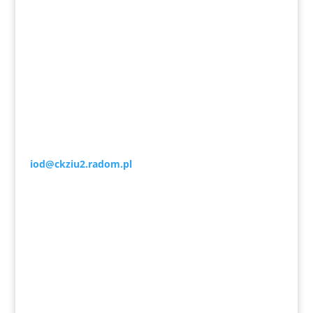
oraz w innych terminach po wcześniejszym umówieniu
spotkania przez sekretariat.
Inspektor RODO
Tomasz Paprocki
iod@ckziu2.radom.pl
Lokalizacja