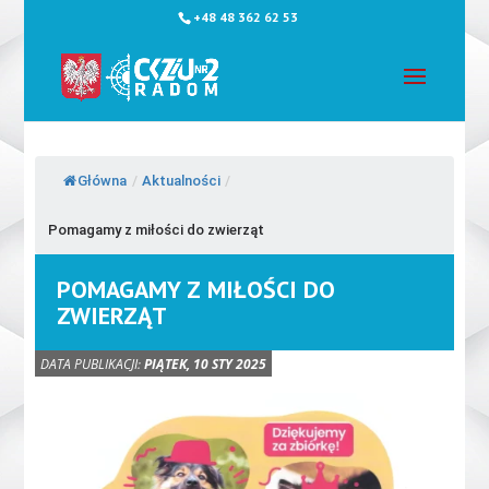
+48 48 362 62 53
Główna
/
Aktualności
/
Pomagamy z miłości do zwierząt
POMAGAMY Z MIŁOŚCI DO
ZWIERZĄT
DATA PUBLIKACJI:
PIĄTEK, 10 STY 2025