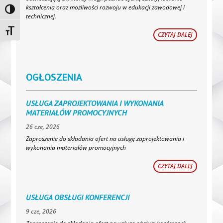
kształcenia oraz możliwości rozwoju w edukacji zawodowej i
Toggle High Contrast
technicznej.
Toggle Font size
CZYTAJ DALEJ
OGŁOSZENIA
USŁUGA ZAPROJEKTOWANIA I WYKONANIA
MATERIAŁÓW PROMOCYJNYCH
26 cze, 2026
Zaproszenie do składania ofert na usługę zaprojektowania i
wykonania materiałów promocyjnych
CZYTAJ DALEJ
USŁUGA OBSŁUGI KONFERENCJI
9 cze, 2026