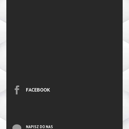

FACEBOOK

NAPISZ DO NAS