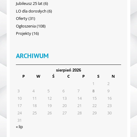
Jubileusz 25 lat
(6)
LO dla dorosłych
(6)
Oferty
(31)
Ogłoszenia
(108)
Projekty
(16)
ARCHIWUM
sierpień 2026
P
W
Ś
C
P
S
N
1
2
3
4
5
6
7
8
9
10
11
12
13
14
15
16
17
18
19
20
21
22
23
24
25
26
27
28
29
30
31
« lip