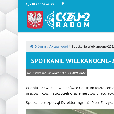
+48 48 362 62 53
Główna
/
Aktualności
/
Spotkanie Wielkanocne-202
SPOTKANIE WIELKANOCNE-
DATA PUBLIKACJI:
CZWARTEK, 14 KWI 2022
W dniu 12.04.2022 w placówce Centrum Kształceni
pracowników, nauczycieli oraz emerytów pracujący
Spotkanie rozpoczął Dyrektor mgr inż. Piotr Zarzyk