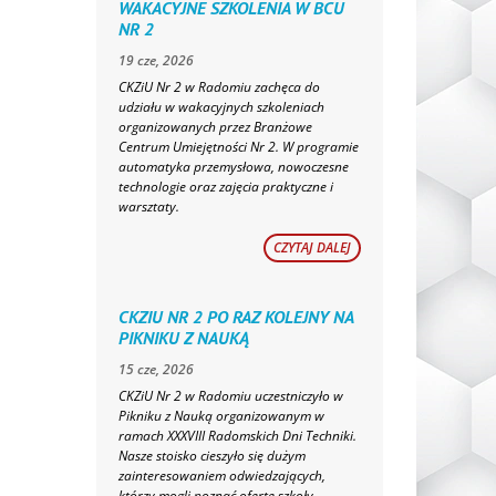
WAKACYJNE SZKOLENIA W BCU
NR 2
19 cze, 2026
CKZiU Nr 2 w Radomiu zachęca do
udziału w wakacyjnych szkoleniach
organizowanych przez Branżowe
Centrum Umiejętności Nr 2. W programie
automatyka przemysłowa, nowoczesne
technologie oraz zajęcia praktyczne i
warsztaty.
CZYTAJ DALEJ
CKZIU NR 2 PO RAZ KOLEJNY NA
PIKNIKU Z NAUKĄ
15 cze, 2026
CKZiU Nr 2 w Radomiu uczestniczyło w
Pikniku z Nauką organizowanym w
ramach XXXVIII Radomskich Dni Techniki.
Nasze stoisko cieszyło się dużym
zainteresowaniem odwiedzających,
którzy mogli poznać ofertę szkoły,