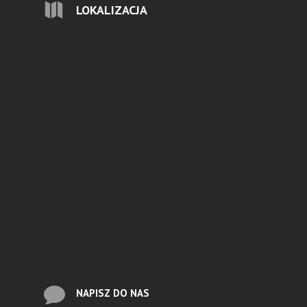

LOKALIZACJA

NAPISZ DO NAS