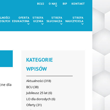
BCU2
O NAS
BIP
KONTAKT
LNOŚCI
OFERTA
STREFA
STREFA
STREFA
ROSŁYCH
EDUKACYJNA
UCZNIA
SŁUCHACZA
NAUCZYCIELA
KATEGORIE
WPISÓW
Aktualności
(318)
cne dla
BCU
(38)
Jubileusz 25 lat
(6)
LO dla dorosłych
(6)
Oferty
(31)