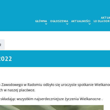
AKTUA
GŁÓWNA
OGŁOSZENIA
AKTUALNOŚCI
LO DLA DO
2
2022
a Zawodowego w Radomiu odbyło się uroczyste spotkanie Wielkano
ch w naszej placówce.
a składając wszystkim najserdeczniejsze życzenia Wielkanocne .