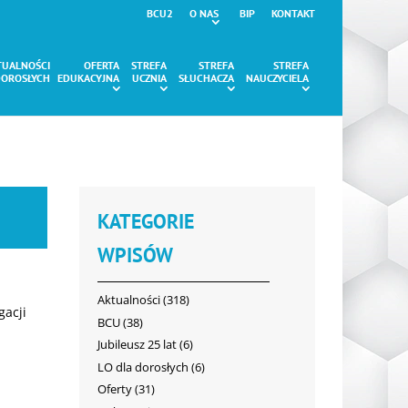
BCU2
O NAS
BIP
KONTAKT
TUALNOŚCI
OFERTA
STREFA
STREFA
STREFA
DOROSŁYCH
EDUKACYJNA
UCZNIA
SŁUCHACZA
NAUCZYCIELA
KATEGORIE
WPISÓW
Aktualności
(318)
gacji
BCU
(38)
Jubileusz 25 lat
(6)
LO dla dorosłych
(6)
Oferty
(31)