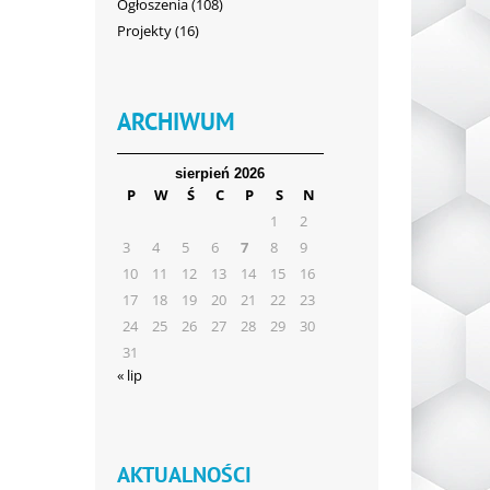
Ogłoszenia
(108)
Projekty
(16)
ARCHIWUM
sierpień 2026
P
W
Ś
C
P
S
N
1
2
3
4
5
6
7
8
9
10
11
12
13
14
15
16
17
18
19
20
21
22
23
24
25
26
27
28
29
30
31
« lip
AKTUALNOŚCI