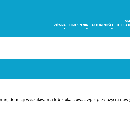
AK
GŁÓWNA
OGŁOSZENIA
AKTUALNOŚCI
LO DLA 
nnej definicji wyszukiwania lub zlokalizować wpis przy użyciu nawi