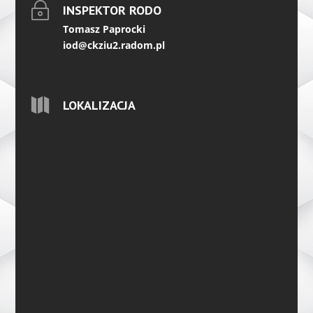
~
INSPEKTOR RODO
Tomasz Paprocki
iod@ckziu2.radom.pl

LOKALIZACJA