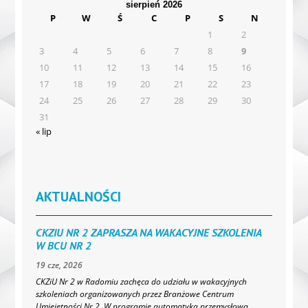
sierpień 2026
P
W
Ś
C
P
S
N
1
2
3
4
5
6
7
8
9
10
11
12
13
14
15
16
17
18
19
20
21
22
23
24
25
26
27
28
29
30
31
« lip
AKTUALNOŚCI
CKZIU NR 2 ZAPRASZA NA WAKACYJNE SZKOLENIA
W BCU NR 2
19 cze, 2026
CKZiU Nr 2 w Radomiu zachęca do udziału w wakacyjnych
szkoleniach organizowanych przez Branżowe Centrum
Umiejętności Nr 2. W programie automatyka przemysłowa,