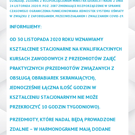
DZIAŁAJĄC ZGODNIE Z ROZPORZĄDZENIEM MINISTRA EDUKACJI I NAUKI Z DNIA
24 LISTOPADA 2020 R. POZ. 2087 ZMIENIAJĄCE ROZPORZĄDZENIE W SPRAWIE
CZASOWEGO OGRANICZENIA FUNKCJONOWANIA JEDNOSTEK SYSTEMU OŚWIATY
W ZWIĄZKU Z ZAPOBIEGANIEM, PRZECIWDZIAŁANIEM I ZWALCZANIEM COVID-19.
INFORMUJEMY:
OD 30 LISTOPADA 2020 ROKU WZNAWIAMY
KSZTAŁCENIE STACJONARNE NA KWALIFIKACYJNYCH
KURSACH ZAWODOWYCH Z PRZEDMIOTÓW ZAJĘĆ
PRAKTYCZNYCH (PRZEDMIOTÓW ZWIĄZANYCH Z
OBSŁUGĄ OBRABIAREK SKRAWAJĄCYCH),
JEDNOCZEŚNIE ŁĄCZNA ILOŚĆ GODZIN W
KSZTAŁCENIU STACJONARNYM NIE MOŻE
PRZEKROCZYĆ 10 GODZIN TYGODNIOWO).
PRZEDMIOTY, KTÓRE NADAL BĘDĄ PROWADZONE
ZDALNIE – W HARMONOGRAMIE MAJĄ DODANE