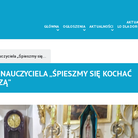
AKTUA
GŁÓWNA
OGŁOSZENIA
AKTUALNOŚCI
LO DLA DO
zyciela „Śpieszmy się...
NAUCZYCIELA „ŚPIESZMY SIĘ KOCHAĆ
ZĄ”