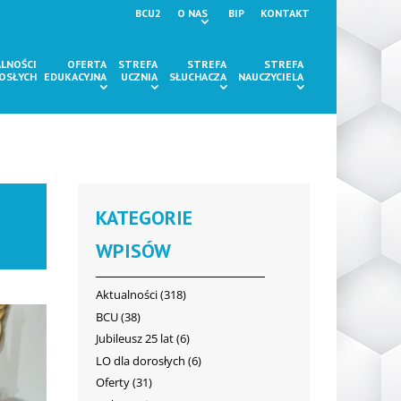
BCU2
O NAS
BIP
KONTAKT
LNOŚCI
OFERTA
STREFA
STREFA
STREFA
ROSŁYCH
EDUKACYJNA
UCZNIA
SŁUCHACZA
NAUCZYCIELA
KATEGORIE
WPISÓW
Aktualności
(318)
BCU
(38)
Jubileusz 25 lat
(6)
LO dla dorosłych
(6)
Oferty
(31)