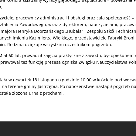
awa Kosiora składamy wyrazy głębokiego współczucia – powiedział P
.
yciele, pracownicy administracji i obsługi oraz cała społeczność –
Kształcenia Zawodowego, wraz z dyrektorem, nauczycielami, pracow
 majora Henryka Dobrzańskiego „Hubala” , Zespołu Szkół Technicz
anych imienia Kazimierza Wielkiego, przedstawiciele Fabryki Bron
iu. Rodzina dziękuje wszystkim uczestnikom pogrzebu.
Miał 60 lat. prowadził zajęcia praktyczne z zawodu, był opiekunem 
sprawował też funkcję prezesa ogniska Związku Nauczycielstwa Pol
ała w czwartek 18 listopada o godzinie 10.00 w kościele pod wez
 na terenie gminy Jastrzębia. Po nabożeństwie nastąpił pogrzeb n
ostała złożona urna z prochami.