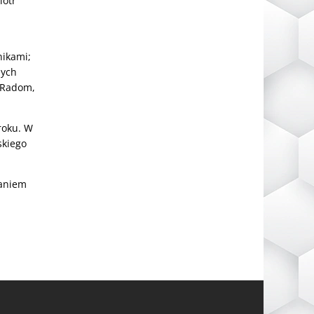
iotr
nikami;
nych
i Radom,
roku. W
skiego
waniem
a