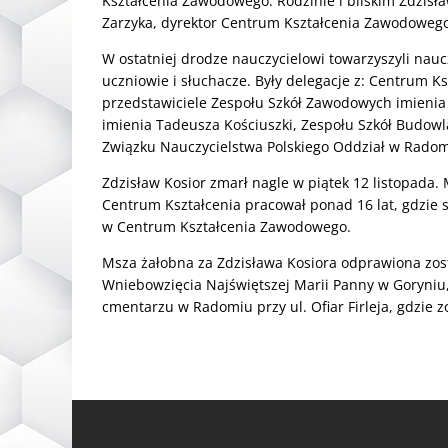
Kształcenia Zawodowego. Rodzinie i bliskim Zdzisł
Zarzyka, dyrektor Centrum Kształcenia Zawodowego
W ostatniej drodze nauczycielowi towarzyszyli naucz
uczniowie i słuchacze. Były delegacje z: Centrum 
przedstawiciele Zespołu Szkół Zawodowych imienia
imienia Tadeusza Kościuszki, Zespołu Szkół Budowl
Związku Nauczycielstwa Polskiego Oddział w Radom
Zdzisław Kosior zmarł nagle w piątek 12 listopada. 
Centrum Kształcenia pracował ponad 16 lat, gdzie 
w Centrum Kształcenia Zawodowego.
Msza żałobna za Zdzisława Kosiora odprawiona zost
Wniebowzięcia Najświętszej Marii Panny w Goryniu,
cmentarzu w Radomiu przy ul. Ofiar Firleja, gdzie z