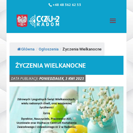
+48 48 362 62 53
Główna
/
Ogłoszenia
/
Życzenia Wielkanocne
ŻYCZENIA WIELKANOCNE
DATA PUBLIKACJI:
PONIEDZIAŁEK, 3 KWI 2023