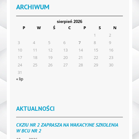
ARCHIWUM
sierpień 2026
P
W
Ś
C
P
S
N
1
2
3
4
5
6
7
8
9
10
11
12
13
14
15
16
17
18
19
20
21
22
23
24
25
26
27
28
29
30
31
« lip
AKTUALNOŚCI
CKZIU NR 2 ZAPRASZA NA WAKACYJNE SZKOLENIA
W BCU NR 2