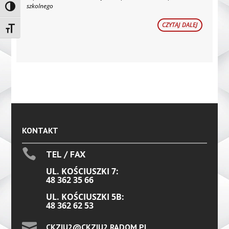
szkolnego
Toggle High Contrast
CZYTAJ DALEJ
Toggle Font size
KONTAKT

TEL / FAX
UL. KOŚCIUSZKI 7:
48 362 35 66
UL. KOŚCIUSZKI 5B:
48 362 62 53

CKZIU2@CKZIU2.RADOM.PL