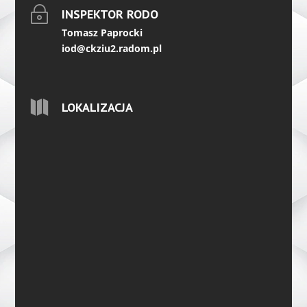
~
INSPEKTOR RODO
Tomasz Paprocki
iod@ckziu2.radom.pl

LOKALIZACJA